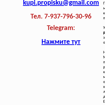
kupi.propisku@gmail.com
м
к
Тел. 7-937-796-30-96
п
Telegram:
р
Нажмите тут
о
Н
м
о
х