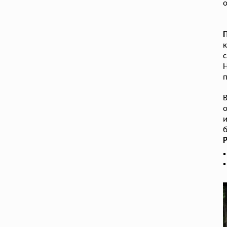
о
к
с
Н
п
В
о
б
Р