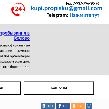
Тел. 7-937-796-30-96
kupi.propisku@gmail.com
Telegram:
Нажмите тут
 пребывания в
Белово
льства официальные
лашение письменно
ботают организации
 делаем все в срок
рынке более 11 лет
КИ
КОНТАКТЫ
181
159
276