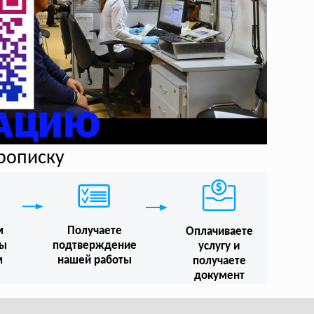
прописку
м
Получаете
Оплачиваете
мы
подтверждение
услугу и
м
нашей работы
получаете
документ